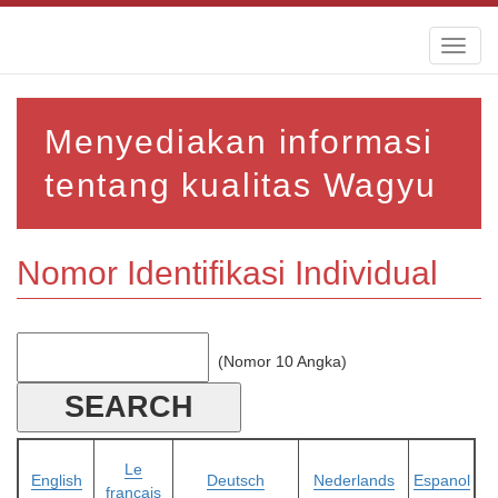
Toggl
naviga
Menyediakan informasi
tentang kualitas Wagyu
Nomor Identifikasi Individual
(Nomor 10 Angka)
Le
English
Deutsch
Nederlands
Espanol
français